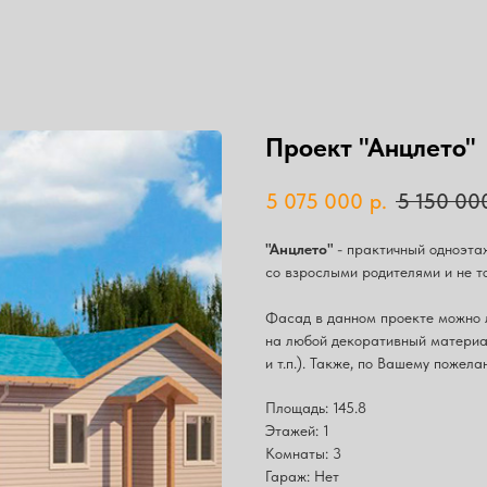
Проект "Анцлето"
5 075 000
р.
5 150 00
"Анцлето"
- практичный одноэтаж
со взрослыми родителями и не т
Фасад в данном проекте можно 
на любой декоративный материа
и т.п.). Также, по Вашему пожел
Площадь: 145.8
Этажей: 1
Комнаты: 3
Гараж: Нет