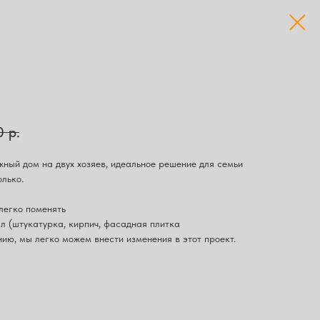
0
р.
ный дом на двух хозяев, идеальное решение для семьи
олько.
легко поменять
л (штукатурка, кирпич, фасадная плитка
анию, мы легко можем внести изменения в этот проект.